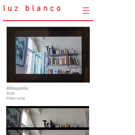
luz blanco
Bibliophilia
2016
Video Loop